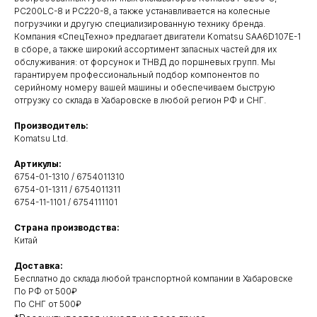
PC200LC-8 и PC220-8, а также устанавливается на колесные
погрузчики и другую специализированную технику бренда.
Компания «СпецТехно» предлагает двигатели Komatsu SAA6D107E-1
в сборе, а также широкий ассортимент запасных частей для их
обслуживания: от форсунок и ТНВД до поршневых групп. Мы
гарантируем профессиональный подбор компонентов по
серийному номеру вашей машины и обеспечиваем быструю
отгрузку со склада в Хабаровске в любой регион РФ и СНГ.
Производитель:
Komatsu Ltd.
Артикулы:
6754-01-1310 / 6754011310
6754-01-1311 / 6754011311
6754-11-1101 / 6754111101
Свяжитесь с нами
Страна производства:
удобным
способом
Китай
Доставка:
Бесплатно до склада любой транспортной компании в Хабаровске
ОСТАВИТЬ ЗАЯВКУ НА ЗВОНОК
По РФ от 500₽
По СНГ от 500₽