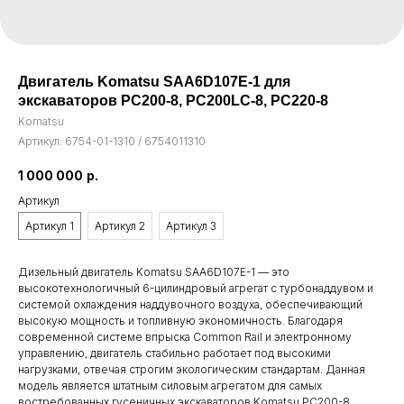
Двигатель Komatsu SAA6D107E-1 для
экскаваторов PC200-8, PC200LC-8, PC220-8
Komatsu
Артикул:
6754-01-1310 / 6754011310
1 000 000
р.
Артикул
Артикул 1
Артикул 2
Артикул 3
Дизельный двигатель Komatsu SAA6D107E-1 — это
высокотехнологичный 6-цилиндровый агрегат с турбонаддувом и
системой охлаждения наддувочного воздуха, обеспечивающий
высокую мощность и топливную экономичность. Благодаря
современной системе впрыска Common Rail и электронному
управлению, двигатель стабильно работает под высокими
нагрузками, отвечая строгим экологическим стандартам. Данная
модель является штатным силовым агрегатом для самых
востребованных гусеничных экскаваторов Komatsu PC200-8,