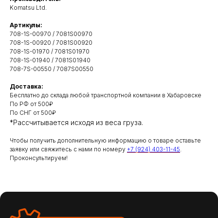
Komatsu Ltd.
Артикулы:
708-1S-00970 / 7081S00970
708-1S-00920 / 7081S00920
708-1S-01970 / 7081S01970
708-1S-01940 / 7081S01940
708-7S-00550 / 7087S00550
Свяжитесь с нами
удобным
способом
Доставка:
Бесплатно до склада любой транспортной компании в Хабаровске
По РФ от 500₽
По СНГ от 500₽
ОСТАВИТЬ ЗАЯВКУ НА ЗВОНОК
*Рассчитывается исходя из веса груза.
Чтобы получить дополнительную информацию о товаре оставьте
8 (924) 403-11-45 - Горбулев Станислав,
заявку или свяжитесь с нами по номеру
+7 (924) 403-11-45
.
директор
Проконсультируем!
8 (924) 935-11-45 - Затеев Александр,
менеджер
spectehno-rus@mail.ru