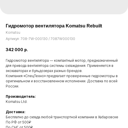
Гидромотор вентилятора Komatsu Rebuilt
Komatsu
Артикул:
708-7W-000130 / 7087W000130
342 000
р.
Гидромотор вентилятора — компактный мотор, предназначенный
для привода вентилятора системы охлаждения. Применяется в
экскаваторах и бульдозерах разных брендов.
Компания «СпецТехно» предлагает проверенные гидромоторы в
оригинальном и восстановленном исполнении. Доставка по всей
России.
Производитель:
Komatsu Ltd.
Доставка:
Бесплатно до склада любой транспортной компании в Хабаровске
По РФ от 500₽
Свяжитесь с нами
По СНГ от 500₽