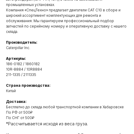
промышленных установках.
Компания «СпецТехно» предлагает двигатели CAT C10 в сборе и
широкий ассортимент комплектующих для ремонта и
обслуживания. Мы гарантируем профессиональный подбор
запчастей по серийному номеру и оперативную доставку с нашего
склада.
Производитель:
Caterpillar Inc.
Артикулы:
186-0182 / 1860182
10R-8884 / 10R8884
211-1335 / 2111335
Свяжитесь с нами
Страна производства:
удобным
способом
Китай
Доставка:
Бесплатно до склада любой транспортной компании в Хабаровске
ОСТАВИТЬ ЗАЯВКУ НА ЗВОНОК
По РФ от 500₽
По СНГ от 500₽
*Рассчитывается исходя из веса груза.
8 (924) 403-11-45 - Горбулев Станислав,
директор