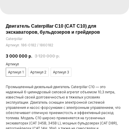
Двигатель Caterpillar C10 (CAT C10) для
экскаваторов, бульдозеров и грейдеров
Caterpillar
Артикул:
186-0182 / 1860182
3 000 000
р.
3 120 000
р.
Артикул
Артикул 1
Артикул 2
Артикул 3
Промышленный дизельный двигатель Caterpillar C10 — это
надежный 6-цилиндровый силовой агрегат объемом 10,3 литра,
известный своей долговечностью в тяжелых условиях
эксплуатации. Двигатель оснащен электронной системой
управления и насос-форсунками с электронным управлением, что
обеспечивает отличную приемистость и эффективный расход
топлива. Модель C10 широко применяется на гусеничных
экскаваторах (CAT 345B, 345B L), мощных бульдозерах (CAT D8R),
автогрейдерах (CAT 14H, 16H), а также на самосвалах и