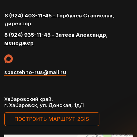
ответственностью
Разработка сайта Reart
“СпецТехно”
Политика конфеденциальности