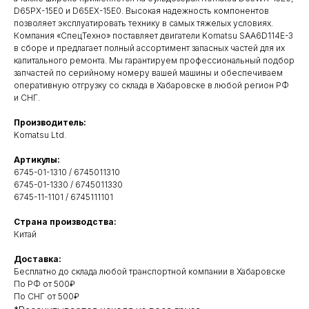
D65PX-15E0 и D65EX-15E0. Высокая надежность компонентов
позволяет эксплуатировать технику в самых тяжелых условиях.
Компания «СпецТехно» поставляет двигатели Komatsu SAA6D114E-3
в сборе и предлагает полный ассортимент запасных частей для их
капитального ремонта. Мы гарантируем профессиональный подбор
запчастей по серийному номеру вашей машины и обеспечиваем
оперативную отгрузку со склада в Хабаровске в любой регион РФ
и СНГ.
Производитель:
Komatsu Ltd.
Артикулы:
6745-01-1310 / 6745011310
6745-01-1330 / 6745011330
6745-11-1101 / 6745111101
Свяжитесь с нами
Страна производства:
удобным
способом
Китай
Доставка:
Бесплатно до склада любой транспортной компании в Хабаровске
ОСТАВИТЬ ЗАЯВКУ НА ЗВОНОК
По РФ от 500₽
По СНГ от 500₽