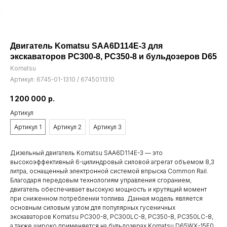
Двигатель Komatsu SAA6D114E-3 для
экскаваторов PC300-8, PC350-8 и бульдозеров D65
Komatsu
Артикул:
6745-01-1310 / 6745011310
1 200 000
р.
Артикул
Артикул 1
Артикул 2
Артикул 3
Дизельный двигатель Komatsu SAA6D114E-3 — это
высокоэффективный 6-цилиндровый силовой агрегат объемом 8,3
литра, оснащенный электронной системой впрыска Common Rail.
Благодаря передовым технологиям управления сгоранием,
двигатель обеспечивает высокую мощность и крутящий момент
при сниженном потреблении топлива. Данная модель является
основным силовым узлом для популярных гусеничных
экскаваторов Komatsu PC300-8, PC300LC-8, PC350-8, PC350LC-8,
а также широко применяется на бульдозерах Komatsu D65WX-15E0,