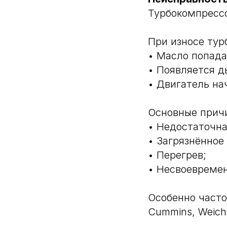
Турбокомпресс
При износе тур
• Масло попада
• Появляется д
• Двигатель на
Основные прич
• Недостаточна
• Загрязнённое
• Перегрев;
• Несвоевреме
Особенно часто 
Cummins, Weichai