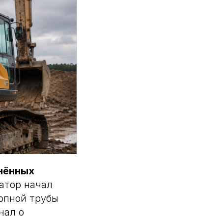
нённых
атор начал
опной трубы
нал о