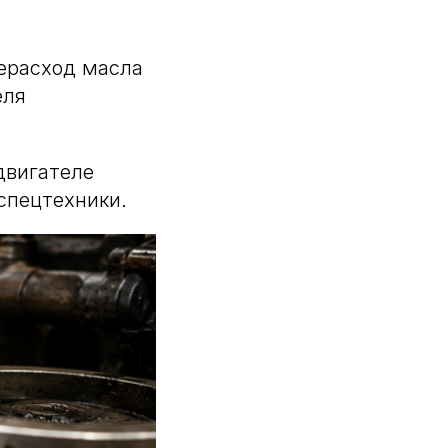
ерасход масла
еля
двигателе
спецтехники.